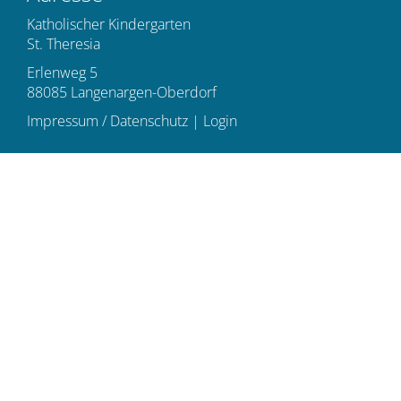
Katholischer Kindergarten
St. Theresia
Erlenweg 5
88085 Langenargen-Oberdorf
Impressum / Datenschutz
|
Login